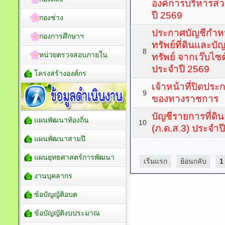
องค์การบริหารส่
ปี 2569
กองช่าง
ประกาศบัญชีกำห
กองการศึกษาฯ
ทรัพย์ที่ดินและบ
8
หน่วยตรวจสอบภายใน
ทรัพย์ จากเว๊บไซ
ประจำปี 2569
โครงสร้างองค์กร
เจ้าหน้าที่ปิดป
9
ของทางราชการ
บัญชีรายการที่ดิน
แผนพัฒนาท้องถิ่น
10
(ภ.ด.ส.3) ประจำป
แผนพัฒนาสามปี
แผนยุทธศาสตร์การพัฒนา
เริ่มแรก
ย้อนกลับ
1
งานบุคลากร
ข้อบัญญัติอบต
ข้อบัญญัติงบประมาณ