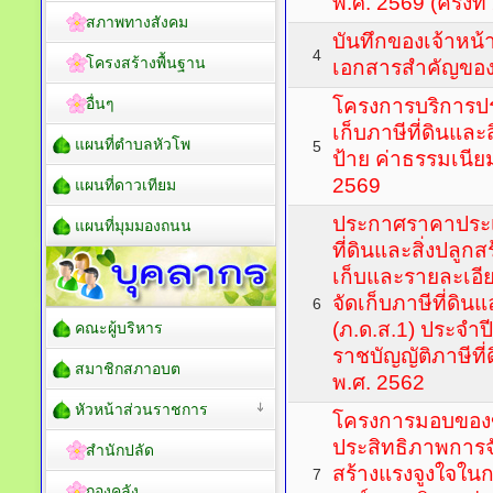
พ.ศ. 2569 (ครั้งที่
สภาพทางสังคม
บันทึกของเจ้าหน้
4
โครงสร้างพื้นฐาน
เอกสารสำคัญขอ
อื่นๆ
โครงการบริการประ
เก็บภาษีที่ดินและส
แผนที่ตำบลหัวโพ
5
ป้าย ค่าธรรมเนี
2569
แผนที่ดาวเทียม
ประกาศราคาประเ
แผนที่มุมมองถนน
ที่ดินและสิ่งปลูกส
เก็บและรายละเอีย
จัดเก็บภาษีที่ดินแ
6
(ภ.ด.ส.1) ประจำป
คณะผู้บริหาร
ราชบัญญัติภาษีที่
สมาชิกสภาอบต
พ.ศ. 2562
หัวหน้าส่วนราชการ
โครงการมอบของขวั
ประสิทธิภาพการจ
สำนักปลัด
สร้างแรงจูงใจใน
7
กองคลัง